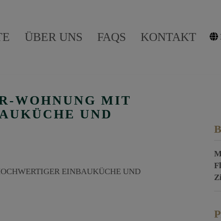
TE
ÜBER UNS
FAQS
KONTAKT
ER-WOHNUNG MIT
BAUKÜCHE UND
B
M
F
Z
P