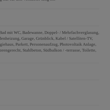
Bad mit WC
Badewanne
Doppel- / Mehrfachverglasung
denheizung
Garage
Grünblick
Kabel / Satelliten-TV
rgiehaus
Parkett
Personenaufzug
Photovoltaik Anlage
orengerecht
Stahlbeton
Südbalkon / -terrasse
Toilette