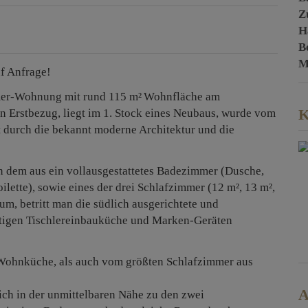
Z
H
B
M
f Anfrage!
mer-Wohnung mit rund 115 m²
Wohnfläche am
K
 Erstbezug, liegt im 1. Stock eines Neubaus, wurde vom
t durch die bekannt moderne Architektur und die
n dem aus ein vollausgestattetes Badezimmer (Dusche,
tte), sowie eines der drei Schlafzimmer (12 m², 13 m²,
um, betritt man die südlich ausgerichtete und
rtigen Tischlereinbauküche und Marken-Geräten
r Wohnküche, als auch vom größten Schlafzimmer aus
A
ch in der unmittelbaren Nähe zu den zwei