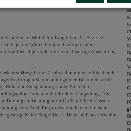
O
M
N
S
F
 entstanden am Mühlhäufelweg 69 im 22. Bezirk 8
W
Die Lage im Grünen bei gleichzeitig idealer
K
 Wohnkomfort, abgerundet durch hochwertige Ausstattung
B
B
verkehrsmäßig: In nur 7 Fahrradminuten sind Sie bei der
B
angehen, bringen Sie die umliegenden Buslinien zur U-
K
ity. Ruhe und Entspannung finden Sie in der
G
olungsgebiet Lobau in der direkten Umgebung. Das
H
elen Bildungseinrichtungen für Groß und Klein lassen
f
l nötig sein: Auch für professionelle medizinische
gü
ähe gesorgt. Keine Frage: Das 1. Haus am Platz verwöhnt
B
E
B