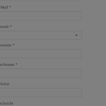
-Mail
nrede
orname
achname
elefon
achricht