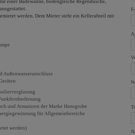
mit einer Badewanne, bodengleiche Regendusche,
usgestattet.
E
emietet werden. Dem Mieter steht ein Kellerabteil mit
A
pumpe
V
und Außenwasseranschluss
Geräten
N
Isolierverglasung
 Funkfernbedienung
 Boch und Armaturen der Marke Hansgrohe
T
Energiegewinnung für Allgemeinbereiche
ietet werden)
N