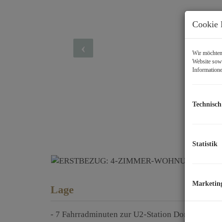
Cookie 
Wir möchten 
Website sowi
Informatione
Technisch
Statistik
Marketin
Lage
- 7 Fahrradminuten zur U2-Station Donauspital