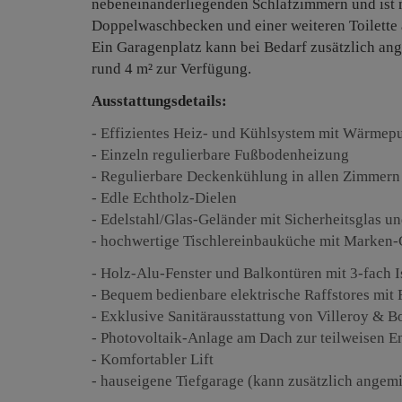
nebeneinanderliegenden Schlafzimmern und ist 
Doppelwaschbecken und einer weiteren Toilette a
Ein Garagenplatz kann bei Bedarf zusätzlich ang
rund 4 m
²
zur Verfügung.
Ausstattungsdetails:
- Effizientes Heiz- und Kühlsystem mit Wärme
- Einzeln regulierbare Fußbodenheizung
- Regulierbare Deckenkühlung in allen Zimmern
- Edle Echtholz-Dielen
- Edelstahl/Glas-Geländer mit Sicherheitsglas 
- hochwertige Tischlereinbauküche mit Marken-
- Holz-Alu-Fenster und Balkontüren mit 3-fach 
- Bequem bedienbare elektrische Raffstores mit
- Exklusive Sanitärausstattung von Villeroy &
- Photovoltaik-Anlage am Dach zur teilweisen 
- Komfortabler Lift
- hauseigene Tiefgarage (kann zusätzlich angem