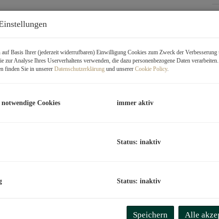
G
Einstellungen
M
B
auf Basis Ihrer (jederzeit widerrufbaren) Einwilligung Cookies zum Zweck der Verbesserung 
U
e zur Analyse Ihres Userverhaltens verwenden, die dazu personenbezogene Daten verarbeiten
n finden Sie in unserer
Datenschutzerklärung
und unserer
Cookie Policy
.
m
 notwendige Cookies
immer aktiv
P
b
K
Status: inaktiv
B
g
Status: inaktiv
O
Z
V
Speichern
Alle akze