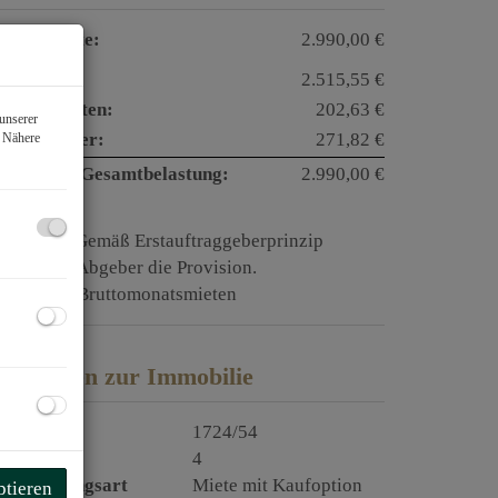
esamtmiete:
2.990,00 €
iete:
2.515,55 €
etriebskosten:
202,63 €
unserer
msatzsteuer:
271,82 €
. Nähere
onatliche Gesamtbelastung:
2.990,00 €
rovision:
Gemäß Erstauftraggeberprinzip
ezahlt der Abgeber die Provision.
aution:
6 Bruttomonatsmieten
asisdaten zur Immobilie
bjektnr.
1724/54
immer
4
ermarktungsart
Miete mit Kaufoption
ptieren