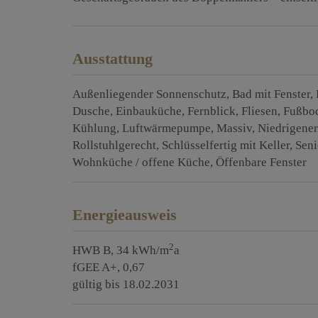
Ausstattung
Außenliegender Sonnenschutz
Bad mit Fenster
Dusche
Einbauküche
Fernblick
Fliesen
Fußbo
Kühlung
Luftwärmepumpe
Massiv
Niedrigene
Rollstuhlgerecht
Schlüsselfertig mit Keller
Seni
Wohnküche / offene Küche
Öffenbare Fenster
Energieausweis
2
HWB
B, 34 kWh/m
a
fGEE
A+, 0,67
gültig bis
18.02.2031