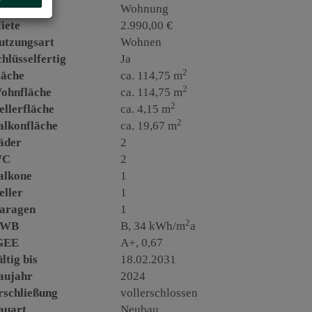
bjektart
Wohnung
iete
2.990,00 €
utzungsart
Wohnen
chlüsselfertig
Ja
2
läche
ca. 114,75 m
2
ohnfläche
ca. 114,75 m
2
ellerfläche
ca. 4,15 m
2
alkonfläche
ca. 19,67 m
äder
2
WC
2
alkone
1
eller
1
aragen
1
2
WB
B, 34 kWh/m
a
GEE
A+, 0,67
ltig bis
18.02.2031
aujahr
2024
rschließung
vollerschlossen
auart
Neubau