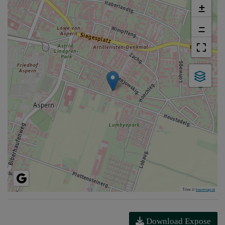
+
−
Tiles ©
basemap.at
Download Expose