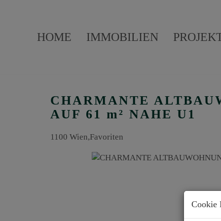
HOME
IMMOBILIEN
PROJEK
CHARMANTE ALTBAUW
AUF 61 m² NAHE U1
1100 Wien,Favoriten
Cookie 