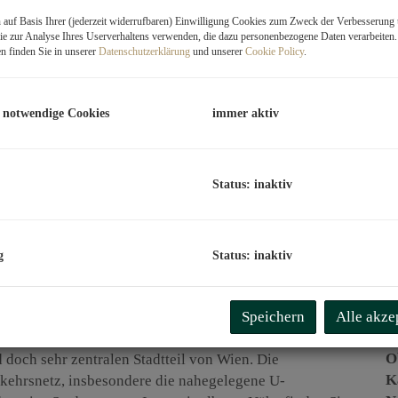
auf Basis Ihrer (jederzeit widerrufbaren) Einwilligung Cookies zum Zweck der Verbesserung 
K
e zur Analyse Ihres Userverhaltens verwenden, die dazu personenbezogene Daten verarbeiten
n finden Sie in unserer
Datenschutzerklärung
und unserer
Cookie Policy
.
B
m
 notwendige Cookies
immer aktiv
P
G
G
Status: inaktiv
B
g
Status: inaktiv
O
Z
Speichern
Alle akze
V
O
doch sehr zentralen Stadtteil von Wien. Die
K
kehrsnetz, insbesondere die nahegelegene U-