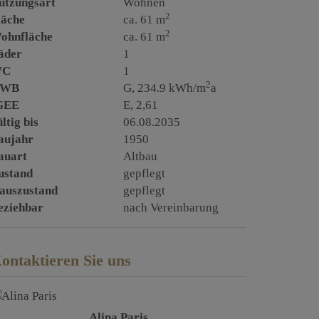
utzungsart
Wohnen
2
läche
ca. 61 m
2
ohnfläche
ca. 61 m
äder
1
WC
1
2
WB
G, 234.9 kWh/m
a
GEE
E, 2,61
ltig bis
06.08.2035
aujahr
1950
auart
Altbau
ustand
gepflegt
auszustand
gepflegt
eziehbar
nach Vereinbarung
ontaktieren Sie uns
Alina Paris