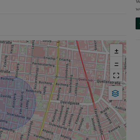
W
w
+
−