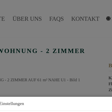
TE
ÜBER UNS
FAQS
KONTAKT
OHNUNG - 2 ZIMMER
B
K
F
Z
Einstellungen
P