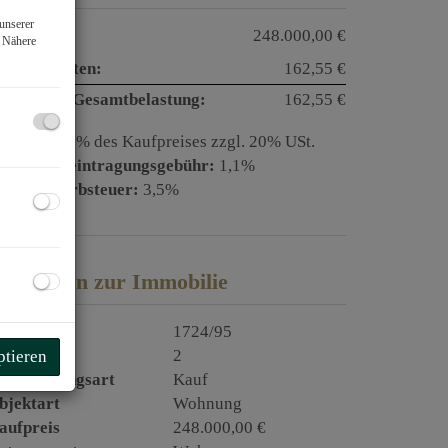
unserer
aufpreis:
248.000,00 €
. Nähere
etriebskosten:
162,55 €
onatliche Gesamtbelastung:
162,55 €
rovision:
3% des Kaufpreises zzgl. 20% USt.
rundbucheintragungsgebühr:
1,1%
runderwerbsteuer:
3,5%
asisdaten zur Immobilie
bjektnr.
1724/95
immer
2
ptieren
ermarktungsart
Kauf
bjektart
Wohnung
aufpreis
248.000,00 €