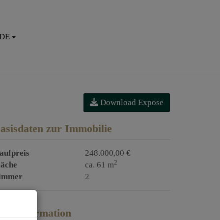
DE
Download Expose
asisdaten zur Immobilie
aufpreis
248.000,00 €
2
läche
ca. 61 m
immer
2
reisinformation