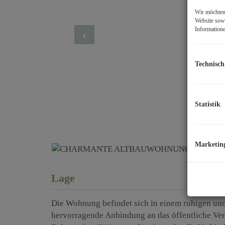
Wir möchten 
Website sowi
Informatione
Technisch
Statistik
Marketin
Lage
Die Wohnung befindet sich in einem ruhigen und 
hervorragende Anbindung an das öffentliche Ver