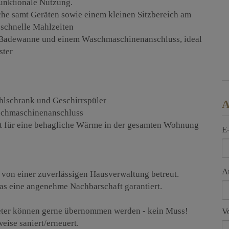
unktionale Nutzung.
che samt Geräten sowie einem kleinen Sitzbereich am
r schnelle Mahlzeiten
r Badewanne und einem Waschmaschinenanschluss, ideal
ster
hlschrank und Geschirrspüler
A
chmaschinenanschluss
t für eine behagliche Wärme in der gesamten Wohnung
E
A
von einer zuverlässigen Hausverwaltung betreut.
as eine angenehme Nachbarschaft garantiert.
ieter können gerne übernommen werden - kein Muss!
V
eise saniert/erneuert.