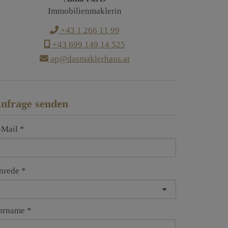
Immobilienmaklerin
+43 1 266 11 99
+43 699 149 14 525
ap@dasmaklerhaus.at
nfrage senden
-Mail
nrede
orname