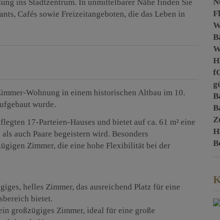
N
dung ins Stadtzentrum. In unmittelbarer Nähe finden Sie
F
ants, Cafés sowie Freizeitangeboten, die das Leben in
W
B
H
f
gü
-Zimmer-Wohnung in einem historischen Altbau im 10.
B
aufgebaut wurde.
B
Z
legten 17-Parteien-Hauses und bietet auf ca. 61 m² eine
H
 als auch Paare begeistern wird. Besonders
B
ügigen Zimmer, die eine hohe Flexibilität bei der
K
giges, helles Zimmer, das ausreichend Platz für eine
bereich bietet.
 ein großzügiges Zimmer, ideal für eine große