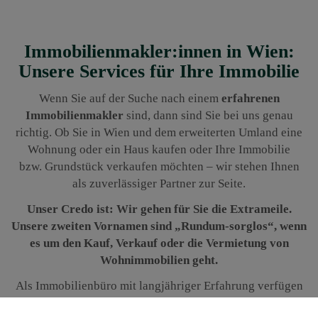
Immobilienmakler:innen in Wien:
Unsere Services für Ihre Immobilie
Wenn Sie auf der Suche nach einem
erfahrenen
Immobilienmakler
sind, dann sind Sie bei uns genau
richtig. Ob Sie in Wien und dem erweiterten Umland eine
Wohnung oder ein Haus kaufen oder Ihre Immobilie
bzw. Grundstück verkaufen möchten – wir stehen Ihnen
als zuverlässiger Partner zur Seite.
Unser Credo ist: Wir gehen für Sie die Extrameile.
Unsere zweiten Vornamen sind „Rundum-sorglos“, wenn
es um den Kauf, Verkauf oder die Vermietung von
Wohnimmobilien geht.
Als Immobilienbüro mit langjähriger Erfahrung verfügen
wir über ein
breites Netzwerk und