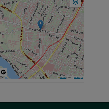
Leaflet
|
Tiles ©
basemap.at