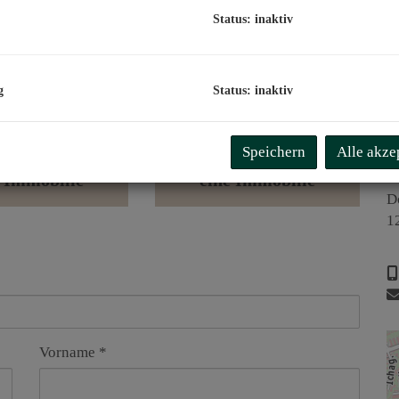
Status: inaktiv
g
Status: inaktiv
D
Speichern
Alle akze
Ich habe
Ich suche
b
e Immobilie
eine Immobilie
D
1
Vorname