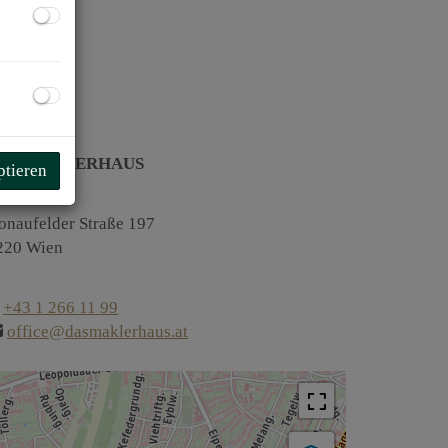
AS MAKLERHAUS
ptieren
y Glorit
onaufelder Straße 197
220 Wien
+43 1 266 11 99
office@dasmaklerhaus.at