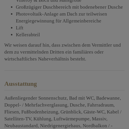
Villeroy & Boch und Hansgrohe
Großzügiger Duschbereich mit bodenebener Dusche
Photovoltaik-Anlage am Dach zur teilweisen
Energiegewinnung für Allgemeinbereiche
Lift
Kellerabteil
Wir weisen darauf hin, dass zwischen dem Vermittler und
dem zu vermittelnden Dritten ein familiäres oder
wirtschaftliches Naheverhältnis besteht.
Ausstattung
Außenliegender Sonnenschutz
Bad mit WC
Badewanne
Doppel- / Mehrfachverglasung
Dusche
Fahrradraum
Fliesen
Fußbodenheizung
Grünblick
Gäste-WC
Kabel /
Satelliten-TV
Kühlung
Luftwärmepumpe
Massiv
Neubaustandard
Niedrigenergiehaus
Nordbalkon / -