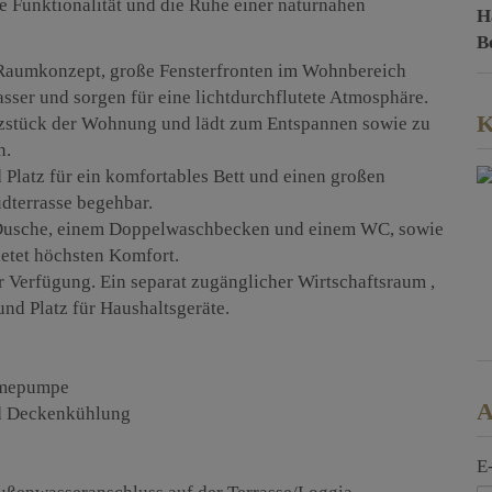
 Funktionalität und die Ruhe einer naturnahen
H
B
Raumkonzept, große Fensterfronten im Wohnbereich
asser und sorgen für eine lichtdurchflutete Atmosphäre.
K
rzstück der Wohnung und lädt zum Entspannen sowie zu
n.
Platz für ein komfortables Bett und einen großen
üdterrasse begehbar.
n Dusche, einem Doppelwaschbecken und einem WC, sowie
ietet höchsten Komfort.
r Verfügung. Ein separat zugänglicher Wirtschaftsraum ,
nd Platz für Haushaltsgeräte.
ärmepumpe
A
nd Deckenkühlung
E