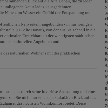
emberaubenden Blick auf die Alte Donau, die zu jeder
K
Die umliegende Natur lädt zu ausgedehnten
N
die Nähe zum Wasser ein Gefühl der Entspannung und
S
F
öffentlichen Nahverkehr angebunden - in nur wenigen
W
testelle (U1 Alte Donau), von der aus Sie schnell in die
K
ner optimalen Erreichbarkeit der wichtigsten städtischen
B
aurants, kulturellen Angeboten und
B
ile des naturnahen Wohnens mit der praktischen
B
K
A
H
f
gü
B
house, das durch seine luxuriöse Ausstattung und eine
E
genießen Sie nicht nur einen spektakulären Blick auf das
B
s Zuhause, das höchsten Wohnkomfort bietet. Diese
Z