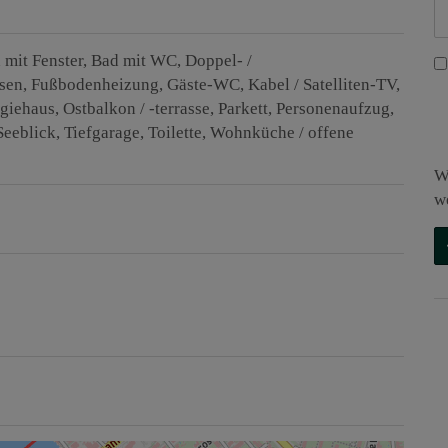
 mit Fenster
Bad mit WC
Doppel- /
esen
Fußbodenheizung
Gäste-WC
Kabel / Satelliten-TV
rgiehaus
Ostbalkon / -terrasse
Parkett
Personenaufzug
Seeblick
Tiefgarage
Toilette
Wohnküche / offene
W
w