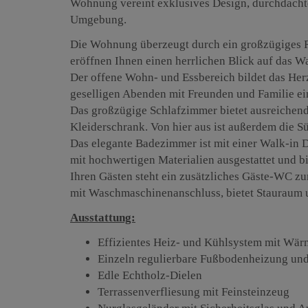
Wohnung vereint exklusives Design, durchdachte
Umgebung.
Die Wohnung überzeugt durch ein großzügiges 
eröffnen Ihnen einen herrlichen Blick auf das W
Der offene Wohn- und Essbereich bildet das He
geselligen Abenden mit Freunden und Familie ei
Das großzügige Schlafzimmer bietet ausreichend 
Kleiderschrank. Von hier aus ist außerdem die S
Das elegante Badezimmer ist mit einer Walk-i
mit hochwertigen Materialien ausgestattet und b
Ihren Gästen steht ein zusätzliches Gäste-WC zu
mit Waschmaschinenanschluss, bietet Stauraum u
Ausstattung:
Effizientes Heiz- und Kühlsystem mit W
Einzeln regulierbare Fußbodenheizung u
Edle Echtholz-Dielen
Terrassenverfliesung mit Feinsteinzeug