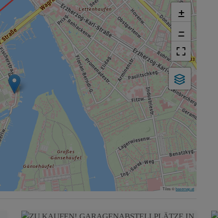
+
−
Tiles ©
basemap.at