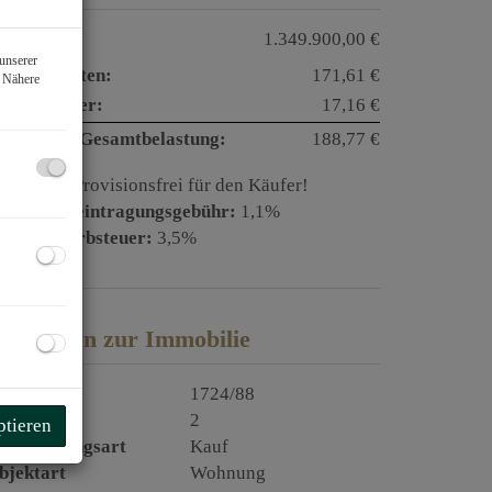
aufpreis:
1.349.900,00 €
unserer
etriebskosten:
171,61 €
. Nähere
msatzsteuer:
17,16 €
onatliche Gesamtbelastung:
188,77 €
rovision:
Provisionsfrei für den Käufer!
rundbucheintragungsgebühr:
1,1%
runderwerbsteuer:
3,5%
asisdaten zur Immobilie
bjektnr.
1724/88
immer
2
ptieren
ermarktungsart
Kauf
bjektart
Wohnung