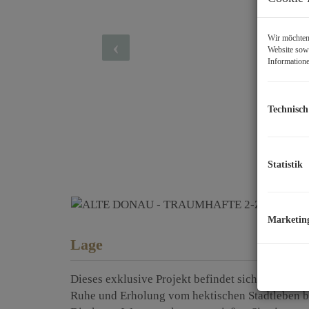
Wir möchten 
Website sowi
Informatione
Technisch
Statistik
Marketin
Lage
Dieses exklusive Projekt befindet sich auf eine
Ruhe und Erholung vom hektischen Stadtleben bi