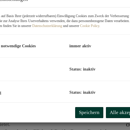
K
auf Basis Ihrer (jederzeit widerrufbaren) Einwilligung Cookies zum Zweck der Verbesserung 
B
e zur Analyse Ihres Userverhaltens verwenden, die dazu personenbezogene Daten verarbeiten
n finden Sie in unserer
Datenschutzerklärung
und unserer
Cookie Policy
.
U
m
 notwendige Cookies
immer aktiv
P
G
G
Status: inaktiv
B
g
Status: inaktiv
O
Z
Speichern
Alle akze
m Eigengrund in einer idyllischen, grünen Umgebung, die
V
etet.
O