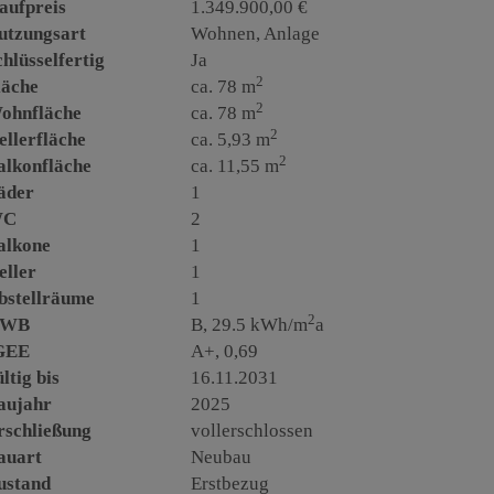
aufpreis
1.349.900,00 €
utzungsart
Wohnen
Anlage
chlüsselfertig
Ja
2
läche
ca. 78 m
2
ohnfläche
ca. 78 m
2
ellerfläche
ca. 5,93 m
2
alkonfläche
ca. 11,55 m
äder
1
WC
2
alkone
1
eller
1
bstellräume
1
2
WB
B, 29.5 kWh/m
a
GEE
A+, 0,69
ltig bis
16.11.2031
aujahr
2025
rschließung
vollerschlossen
auart
Neubau
ustand
Erstbezug