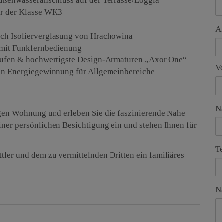
Außenwasseranschluss auf der Terrasse/Loggia
r der Klasse WK3
A
ach Isolierverglasung von Hrachowina
 mit Funkfernbedienung
Laufen & hochwertigste Design-Armaturen „Axor One“
V
en Energiegewinnung für Allgemeinbereiche
N
igen Wohnung und erleben Sie die faszinierende Nähe
iner persönlichen Besichtigung ein und stehen Ihnen für
T
tler und dem zu vermittelnden Dritten ein familiäres
N