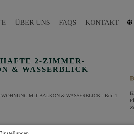
TE
ÜBER UNS
FAQS
KONTAKT
HAFTE 2-ZIMMER-
N & WASSERBLICK
B
K
F
Z
P
Einstellungen