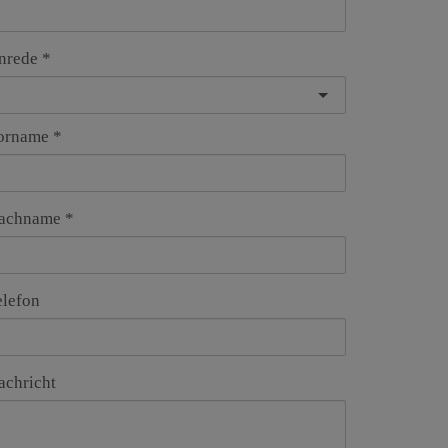
nrede
orname
achname
elefon
achricht