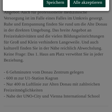
Shoppingcenter Wiens. Im Anschluss stärken Sie sich und
Speichern
Alle akzeptieren
schlemmen sich durch das vielfältige gastronomische
Angebot. Auch für professionelle medizinische
Versorgung ist im Falle eines Falles im Umkreis gesorgt.
Ruhe und Entspannung finden Sie rund um die Alte Donau
in der direkten Umgebung. Das breite Angebot an
Freizeitaktivitäten und die vielen Bildungseinrichtungen
für Groß und Klein verhindern Langeweile. Und auch
kulturell finden Sie in der Nähe reichlich Abwechslung.
Keine Frage: Das 1. Haus am Platz verwöhnt Sie in jeder
Beziehung.
- 6 Gehminuten vom Donau Zentrum gelegen
- 600 m zur U1-Station Kagran
- Nur 400 m Luftlinie zur Alten Donau mit zahlreichen
Freizeitmöglichkeiten
- Nahe der UNO-City und Vienna International School