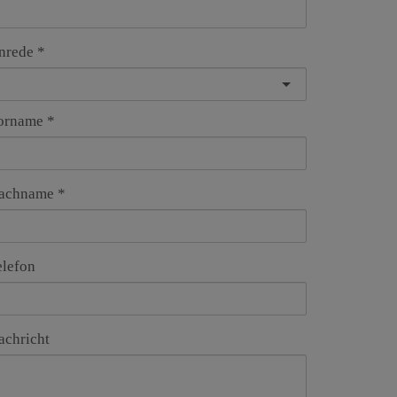
nrede
orname
achname
elefon
achricht