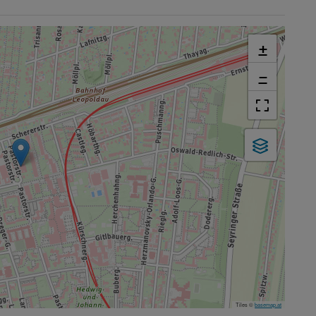
+
−
Tiles ©
basemap.at