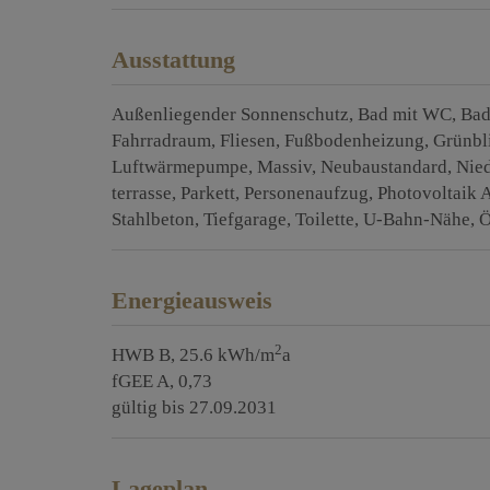
Ausstattung
Außenliegender Sonnenschutz
Bad mit WC
Ba
Fahrradraum
Fliesen
Fußbodenheizung
Grünbl
Luftwärmepumpe
Massiv
Neubaustandard
Nie
terrasse
Parkett
Personenaufzug
Photovoltaik 
Stahlbeton
Tiefgarage
Toilette
U-Bahn-Nähe
Ö
Energieausweis
2
HWB
B, 25.6 kWh/m
a
fGEE
A, 0,73
gültig bis
27.09.2031
Lageplan