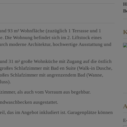
H
B
nd 93 m² Wohnfläche (zuzüglich 1 Terrasse und 1
K
e. Die Wohnung befindet sich im 2. Liftstock eines
urch moderne Architektur, hochwertige Ausstattung und
rund 31 m² große Wohnküche mit Zugang auf die östlich
² großes Schlafzimmer mit Bad en Suite (Walk-in Dusche,
roßes Schlafzimmer mit angrenzendem Bad (Wanne,
uss).
afzimmer, als auch vom Vorraum aus begehbar.
andwaschbecken ausgestattet.
A
eil, das im Angebot inkludiert ist. Garagenplätze können
E