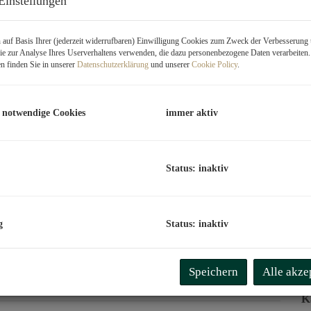
Einstellungen
K
auf Basis Ihrer (jederzeit widerrufbaren) Einwilligung Cookies zum Zweck der Verbesserung 
B
e zur Analyse Ihres Userverhaltens verwenden, die dazu personenbezogene Daten verarbeiten
U
n finden Sie in unserer
Datenschutzerklärung
und unserer
Cookie Policy
.
m
 notwendige Cookies
immer aktiv
G
G
Status: inaktiv
B
g
Status: inaktiv
O
Z
V
Speichern
Alle akze
O
K