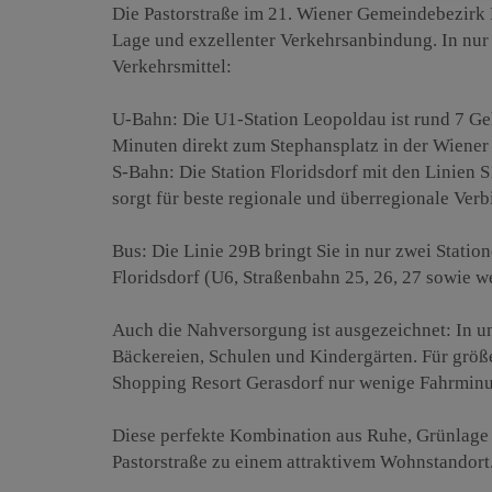
Die Pastorstraße im 21. Wiener Gemeindebezirk F
Lage und exzellenter Verkehrsanbindung. In nur
Verkehrsmittel:
U-Bahn: Die U1-Station Leopoldau ist rund 7 Geh
Minuten direkt zum Stephansplatz in der Wiener 
S-Bahn: Die Station Floridsdorf mit den Linien S
sorgt für beste regionale und überregionale Ver
Bus: Die Linie 29B bringt Sie in nur zwei Stati
Floridsdorf (U6, Straßenbahn 25, 26, 27 sowie we
Auch die Nahversorgung ist ausgezeichnet: In u
Bäckereien, Schulen und Kindergärten. Für größ
Shopping Resort Gerasdorf nur wenige Fahrminut
Diese perfekte Kombination aus Ruhe, Grünlage 
Pastorstraße zu einem attraktivem Wohnstandort