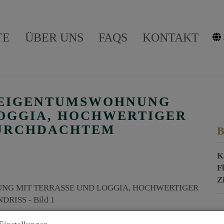
TE
ÜBER UNS
FAQS
KONTAKT
-EIGENTUMSWOHNUNG
LOGGIA, HOCHWERTIGER
DURCHDACHTEM
B
K
F
Z
P