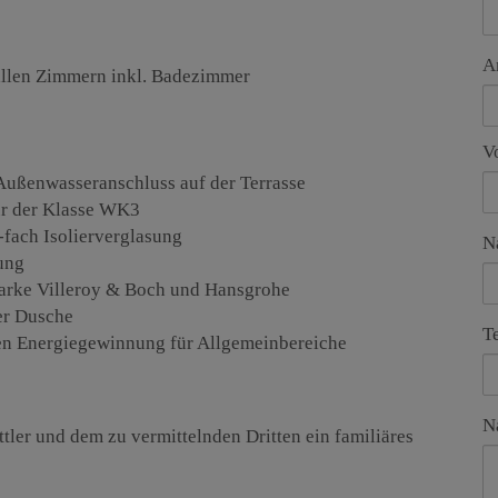
A
allen Zimmern inkl. Badezimmer
V
Außenwasseranschluss auf der Terrasse
r der Klasse WK3
-fach Isolierverglasung
N
ung
Marke Villeroy & Boch und Hansgrohe
er Dusche
T
en Energiegewinnung für Allgemeinbereiche
N
tler und dem zu vermittelnden Dritten ein familiäres