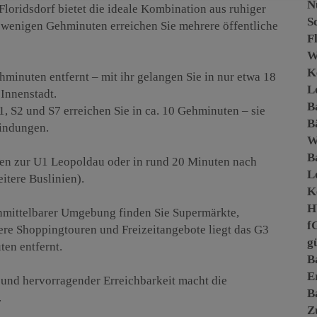
N
loridsdorf bietet die ideale Kombination aus ruhiger
S
 wenigen Gehminuten erreichen Sie mehrere öffentliche
F
W
K
minuten entfernt – mit ihr gelangen Sie in nur etwa 18
L
Innenstadt.
B
1, S2 und S7 erreichen Sie in ca. 10 Gehminuten – sie
B
bindungen.
B
onen zur U1 Leopoldau oder in rund 20 Minuten nach
L
itere Buslinien).
K
H
nmittelbarer Umgebung finden Sie Supermärkte,
f
ere Shoppingtouren und Freizeitangebote liegt das G3
gü
en entfernt.
B
E
und hervorragender Erreichbarkeit macht die
B
.
Z