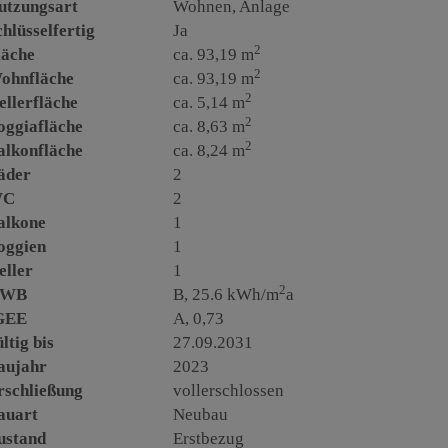
utzungsart
Wohnen
Anlage
chlüsselfertig
Ja
2
läche
ca. 93,19 m
2
ohnfläche
ca. 93,19 m
2
ellerfläche
ca. 5,14 m
2
oggiafläche
ca. 8,63 m
2
alkonfläche
ca. 8,24 m
äder
2
WC
2
alkone
1
oggien
1
eller
1
2
WB
B, 25.6 kWh/m
a
GEE
A, 0,73
ltig bis
27.09.2031
aujahr
2023
rschließung
vollerschlossen
auart
Neubau
ustand
Erstbezug