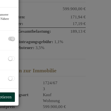
aufpreis:
599.900,00 €
unserer
etriebskosten:
171,94 €
. Nähere
msatzsteuer:
17,19 €
onatliche Gesamtbelastung:
189,13 €
rundbucheintragungsgebühr:
1,1%
runderwerbsteuer:
3,5%
asisdaten zur Immobilie
bjektnr.
1724/67
immer
3
ermarktungsart
Kauf
ptieren
bjektart
Wohnung
aufpreis
599.900,00 €