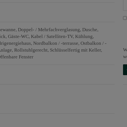
dewanne
Doppel- / Mehrfachverglasung
Dusche
ick
Gäste-WC
Kabel / Satelliten-TV
Kühlung
drigenergiehaus
Nordbalkon / -terrasse
Ostbalkon / -
W
Anlage
Rollstuhlgerecht
Schlüsselfertig mit Keller
w
ffenbare Fenster