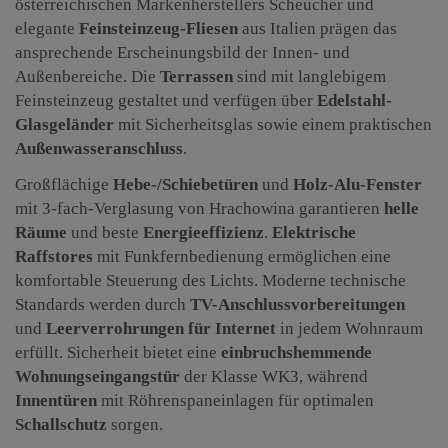
österreichischen Markenherstellers Scheucher und
elegante
Feinsteinzeug-Fliesen
aus Italien prägen das
ansprechende Erscheinungsbild der Innen- und
Außenbereiche. Die
Terrassen
sind mit langlebigem
Feinsteinzeug gestaltet und verfügen über
Edelstahl-
Glasgeländer
mit Sicherheitsglas sowie einem praktischen
Außenwasseranschluss
.
Großflächige
Hebe-/Schiebetüren
und
Holz-Alu-Fenster
mit 3-fach-Verglasung von Hrachowina garantieren
helle
Räume
und beste
Energieeffizienz
.
Elektrische
Raffstores
mit Funkfernbedienung ermöglichen eine
komfortable Steuerung des Lichts. Moderne technische
Standards werden durch
TV-Anschlussvorbereitungen
und
Leerverrohrungen für Internet
in jedem Wohnraum
erfüllt. Sicherheit bietet eine
einbruchshemmende
Wohnungseingangstür
der Klasse WK3, während
Innentüren
mit Röhrenspaneinlagen für optimalen
Schallschutz
sorgen.