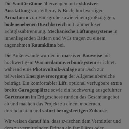
Die
Sanitärräume
überzeugen mit
exklusiver
Ausstattung
von Villeroy & Boch, hochwertigen
Armaturen
von Hansgrohe sowie einem großzügigen,
bodenenebenen Duschbereich
mit rahmenloser
Echtglasabtrennung.
Mechanische Lüftungssysteme
in
innenliegenden Bädern und WCs tragen zu einem
angenehmen
Raumklima
bei.
Die Außenwände wurden in
massiver Bauweise
mit
hochwertigem
Wärmedämmverbundsystem
errichtet,
während eine
Photovoltaik-Anlage
am Dach zur
teilweisen
Energieversorgung
der Allgemeinbereiche
beiträgt. Ein komfortabler
Lift
, optional verfügbare
extra
breite Garagenplätze
sowie ein hochwertig ausgeführter
Gartenzaun
im Erdgeschoss runden das Gesamtangebot
ab und machen das Projekt zu einem modernen,
durchdachten und
sofort bezugsfertigen Zuhause
.
Wir weisen darauf hin, dass zwischen dem Vermittler und
dem zu vermittelnden Dritten ein familiäres oder