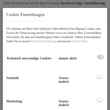
Das Projekt besticht durch seine
hochwertige Ausführung
,
modernste
Gebäudetechnik
und ein stimmiges
Cookie Einstellungen
Gesamtkonzept, das
Funktionalität
,
Komfort
und Design
harmonisch vereint. Errichtet in moderner
Niedrigenergiebauweise
, steht die Liegenschaft für
Wir möchten auf Basis Ihrer (jederzeit widerrufbaren) Einwilligung Cookies zum
zukunftsorientiertes Wohnen mit besonderem Augenmerk
Zweck der Verbesserung unserer Website sowie zur Analyse Ihres Userverhaltens
verwenden, die dazu personenbezogene Daten verarbeiten. Nähere Informationen
auf
Energieeffizienz
und Wohnqualität. Besonders
finden Sie in unserer
Datenschutzerklärung
und unserer
Cookie Policy
.
attraktiv ist die Lage in unmittelbarer Nähe zur
Alten
Donau
, die ein einzigartiges Wohngefühl direkt am
Wasser
vermittelt und vielfältige Freizeit- und
Technisch notwendige Cookies
immer aktiv
Erholungsmöglichkeiten bietet.
Ein effizientes Heiz- und Kühlsystem mit
Wärmepumpe
sorgt gemeinsam mit der einzeln regulierbaren
Statistik
Status:
inaktiv
Fußbodenheizung
in allen Räumen und einer individuell
steuerbaren
Deckenkühlung
für ein ganzjährig
angenehmes Raumklima. Die Ausstattung erfüllt höchste
Ansprüche an Stil und Qualität.
Edle Echtholz-
Marketing
Status:
inaktiv
Dielen
eines österreichischen Qualitätsherstellers