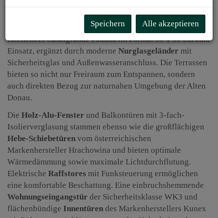
verleihen den Wohnräumen eine warme, elegante
Atmosphäre. Auf allen Terrassen und Loggien kommen
Speichern
Alle akzeptieren
großformatige
Feinsteinzeug-Platten
des italienischen
Herstellers Casalgrande Padana im Format 60 x 60 cm zum
Einsatz, ergänzt durch moderne
Nurglasgeländer
mit
Sicherheitsglas und Außenwasseranschluss. Die Terrassen
bieten so nicht nur Freiraum zum Entspannen, sondern
auch direkten Bezug zur naturnahen Umgebung der Alten
Donau.
Die
Holz-Alu-Fenster
und Balkontüren mit 3-fach-
Isolierverglasung stammen ebenso wie die großflächigen
Hebe-Schiebetüren
vom österreichischen
Markenhersteller Hrachowina und bieten optimale
Wärmedämmung sowie maximale Lichtdurchflutung.
Elektrische
Raffstores
mit Funksteuerung ermöglichen
eine komfortable Beschattung. Eine einbruchshemmende
Wohnungseingangstür
der Sicherheitsklasse WK3 und
flächenbündige
Innentüren
des Markenherstellers Kunex