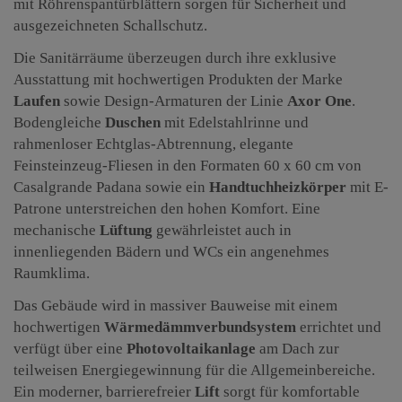
mit Röhrenspantürblättern sorgen für Sicherheit und
ausgezeichneten Schallschutz.
Die Sanitärräume überzeugen durch ihre exklusive
Ausstattung mit hochwertigen Produkten der Marke
Laufen
sowie Design-Armaturen der Linie
Axor One
.
Bodengleiche
Duschen
mit Edelstahlrinne und
rahmenloser Echtglas-Abtrennung, elegante
Feinsteinzeug-Fliesen in den Formaten 60 x 60 cm von
Casalgrande Padana sowie ein
Handtuchheizkörper
mit E-
Patrone unterstreichen den hohen Komfort. Eine
mechanische
Lüftung
gewährleistet auch in
innenliegenden Bädern und WCs ein angenehmes
Raumklima.
Das Gebäude wird in massiver Bauweise mit einem
hochwertigen
Wärmedämmverbundsystem
errichtet und
verfügt über eine
Photovoltaikanlage
am Dach zur
teilweisen Energiegewinnung für die Allgemeinbereiche.
Ein moderner, barrierefreier
Lift
sorgt für komfortable